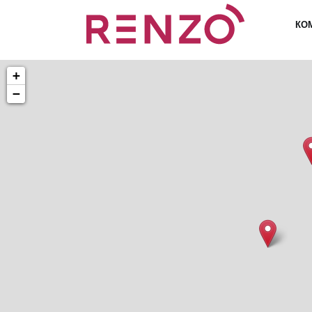
КО
+
−